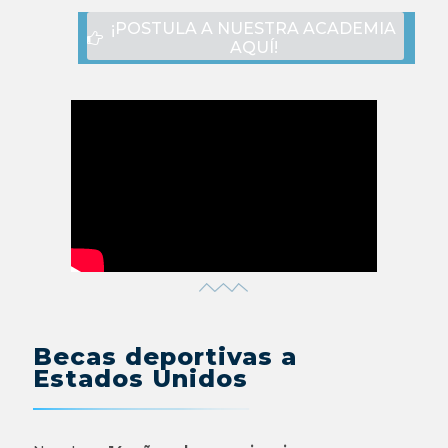
¡POSTULA A NUESTRA ACADEMIA
AQUÍ!
Becas deportivas a
Estados Unidos