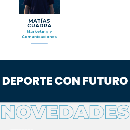
MATÍAS
CUADRA
Marketing y
Comunicaciones
D
E
P
O
R
T
E
C
O
N
F
U
T
U
R
O