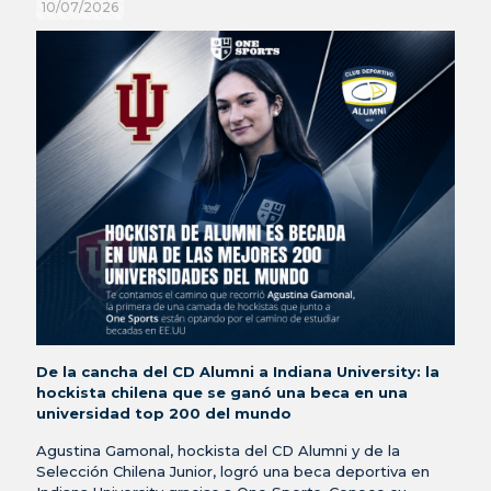
10/07/2026
De la cancha del CD Alumni a Indiana University: la
hockista chilena que se ganó una beca en una
universidad top 200 del mundo
Agustina Gamonal, hockista del CD Alumni y de la
Selección Chilena Junior, logró una beca deportiva en