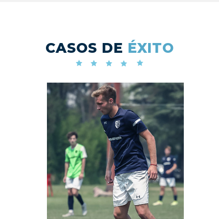
CASOS DE
ÉXITO