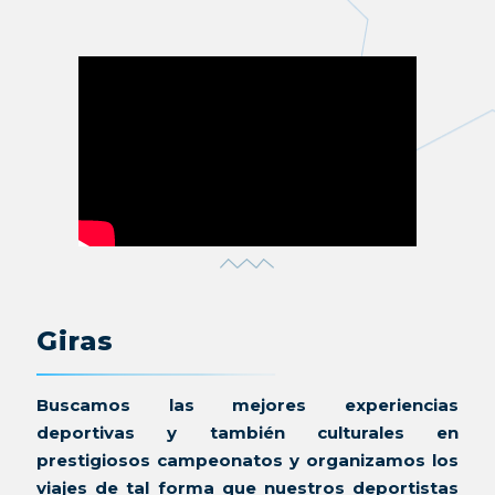
Giras
Buscamos las mejores experiencias
deportivas y también culturales en
prestigiosos campeonatos y organizamos los
viajes de tal forma que nuestros deportistas