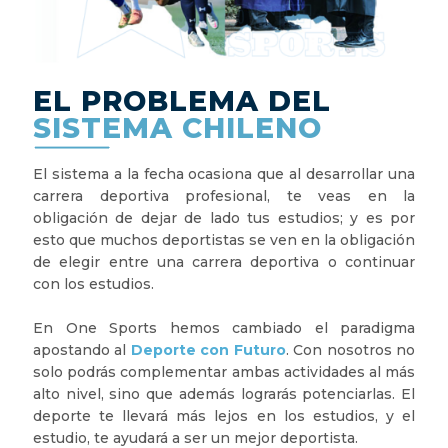
EL PROBLEMA DEL
SISTEMA CHILENO
El sistema a la fecha ocasiona que al desarrollar una
carrera deportiva profesional, te veas en la
obligación de dejar de lado tus estudios; y es por
esto que muchos deportistas se ven en la obligación
de elegir entre una carrera deportiva o continuar
con los estudios.
En One Sports hemos cambiado el paradigma
apostando al
Deporte con Futuro
. Con nosotros no
solo podrás complementar ambas actividades al más
alto nivel, sino que además lograrás potenciarlas. El
deporte te llevará más lejos en los estudios, y el
estudio, te ayudará a ser un mejor deportista.