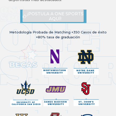
¡POSTULA A ONE SPORTS
AQUÍ!
Metodología Probada de Matching +350 Casos de éxito
+80% tasa de graduación