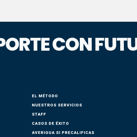
P
O
R
T
E
C
O
N
F
U
T
EL MÉTODO
NUESTROS SERVICIOS
STAFF
CASOS DE ÉXITO
AVERIGUA SI PRECALIFICAS