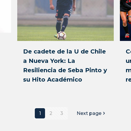
De cadete de la U de Chile
C
a Nueva York: La
u
Resiliencia de Seba Pinto y
m
su Hito Académico
r
1
2
3
Next page