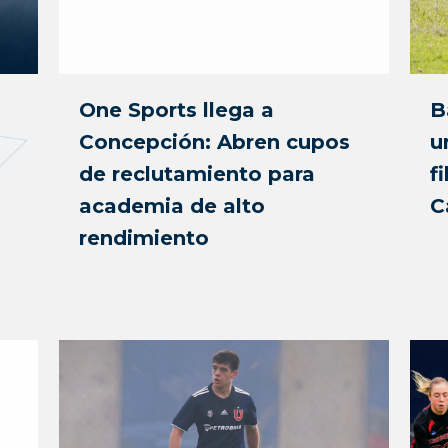
One Sports llega a
B
Concepción: Abren cupos
u
de reclutamiento para
f
academia de alto
C
rendimiento