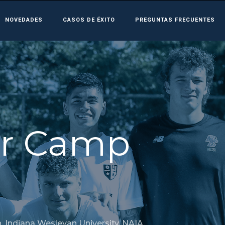
NOVEDADES
CASOS DE ÉXITO
PREGUNTAS FRECUENTES
er Camp
h
,
Indiana Wesleyan University
,
NAIA
,