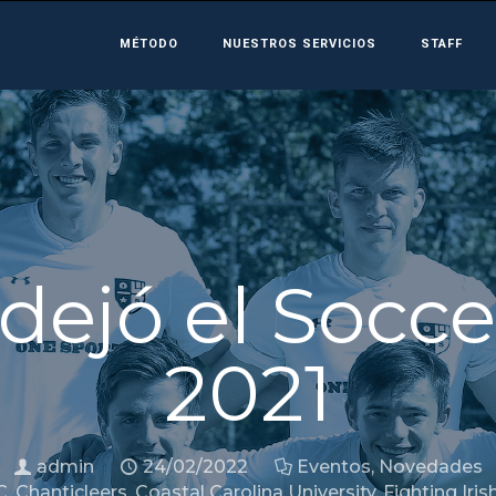
MÉTODO
NUESTROS SERVICIOS
STAFF
 dejó el Socc
2021
admin
24/02/2022
Eventos
,
Novedades
C
,
Chanticleers
,
Coastal Carolina University
,
Fighting Iris