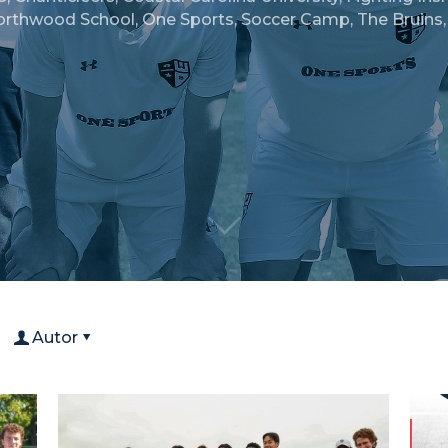
orthwood School
,
One Sports
,
Soccer Camp
,
The Bruins
Autor