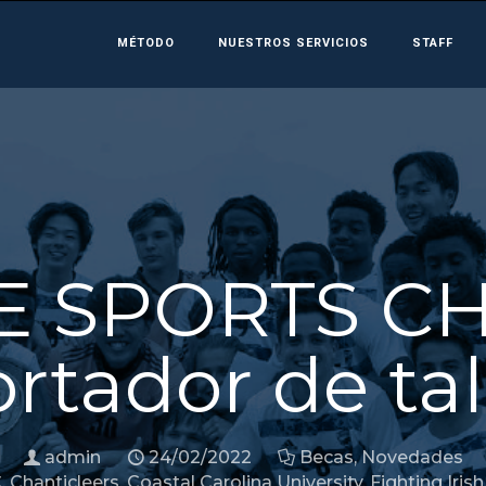
MÉTODO
NUESTROS SERVICIOS
STAFF
 SPORTS CH
rtador de ta
admin
24/02/2022
Becas
,
Novedades
C
,
Chanticleers
,
Coastal Carolina University
,
Fighting Irish