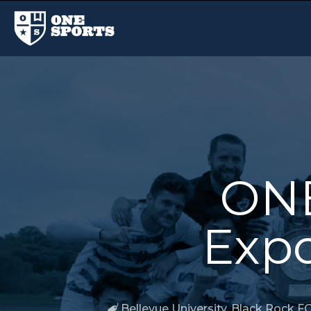
ONE
Expo
Bellevue University
,
Black Rock F