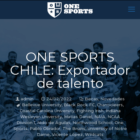
ONE SPORTS
CHILE: Exportador
de talento
admin
24/02/2022
Becas
,
Novedades
Bellevue University
,
Black Rock FC
,
Chanticleers
,
Coastal Carolina University
,
Fighting Irish
,
Indiana
Wesleyan University
,
Matías Daniel
,
NAIA
,
NCAA
Division 1
,
Nido de Águilas
,
Northwood School
,
One
Sports
,
Pablo Obrador
,
The Bruins
,
University of Notre
Dame
,
Vicente López
,
Wildcats